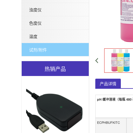
浊度仪
色度仪
温度
试剂/附件
热销产品
产品详情
pH 缓冲溶液（每瓶 480
ECPHBUFKITC