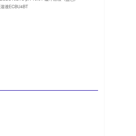
缓冲溶液ECBU4BT