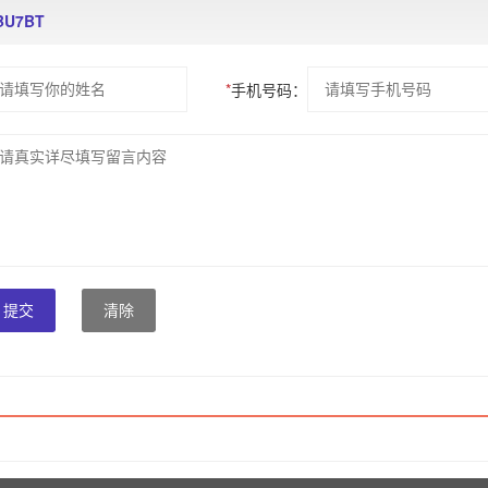
U7BT
*
手机号码：
提交
清除